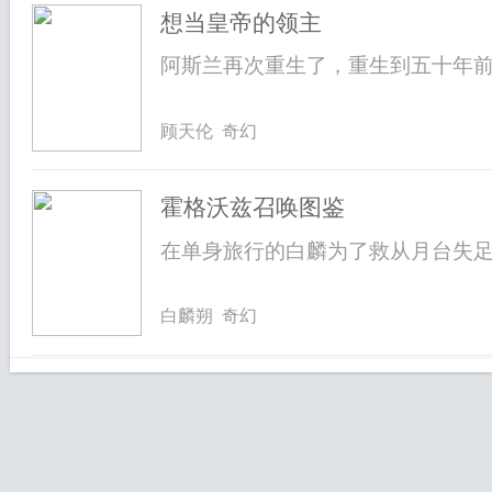
想当皇帝的领主
阿斯兰再次重生了，重生到五十年前被
顾天伦 奇幻
霍格沃兹召唤图鉴
在单身旅行的白麟为了救从月台失足坠
白麟朔 奇幻