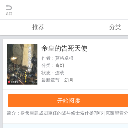
返回
推荐
分类
帝皇的告死天使
作者：莫格卓根
分类：
奇幻
状态：连载
最新章节：
幻月
开始阅读
简介：身负重建战团重任的战斗修士索什扬?阿列克谢望着分崩