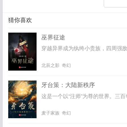
猜你喜欢
巫界征途
穿越异界成为纨绔小贵族，四周强敌环
北辰之影 奇幻
牙台策：大陆新秩序
这是一个以“注师”为尊的世界。三百
麦子家族 奇幻