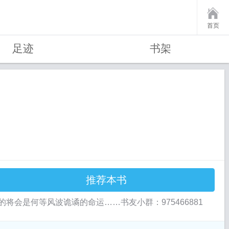
首页
足迹
书架
推荐本书
会是何等风波诡谲的命运……书友小群：975466881