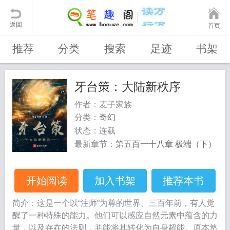
返回
首页
推荐
分类
搜索
足迹
书架
牙台策：大陆新秩序
作者：麦子家族
分类：
奇幻
状态：连载
最新章节：
第五百一十八章 极端（下）
开始阅读
加入书架
推荐本书
简介：这是一个以“注师”为尊的世界。三百年前，有人觉
醒了一种特殊的能力。他们可以感应自然元素中蕴含的力
量，以及存在的法则，并能将其转化为自身超能。原本悠