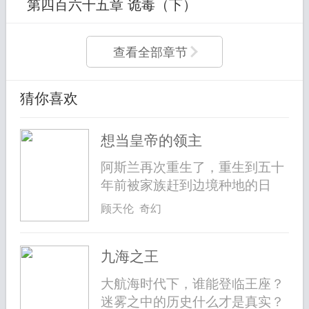
第四百六十五章 诡毒（下）
查看全部章节
猜你喜欢
想当皇帝的领主
阿斯兰再次重生了，重生到五十
年前被家族赶到边境种地的日
子。他曾...
顾天伦 奇幻
九海之王
大航海时代下，谁能登临王座？
迷雾之中的历史什么才是真实？