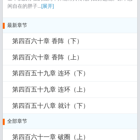
闲自在的胖子...
[展开]
最新章节
第四百六十章 香阵（下）
第四百六十章 香阵（上）
第四百五十九章 连环（下）
第四百五十九章 连环（上）
第四百五十八章 就计（下）
全部章节
第四百六十一章 破圈（上）