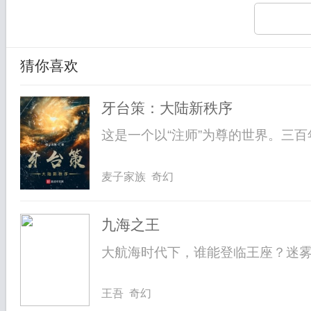
猜你喜欢
牙台策：大陆新秩序
这是一个以“注师”为尊的世界。三百
麦子家族 奇幻
九海之王
大航海时代下，谁能登临王座？迷雾之
王吾 奇幻