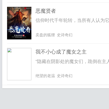
恶魔贤者
信仰时代千年轮转，当所有人认为它将
卖盘的狐狸 史诗奇幻
我不小心成了魔女之主
“隐藏在阴影处的魔女们，跪倒在主人
绝望的老温 史诗奇幻