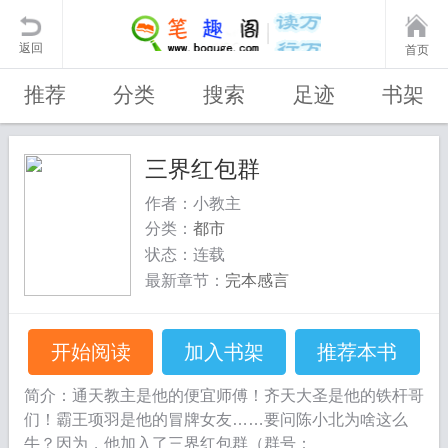
返回
首页
推荐
分类
搜索
足迹
书架
三界红包群
作者：小教主
分类：
都市
状态：连载
最新章节：
完本感言
开始阅读
加入书架
推荐本书
简介：通天教主是他的便宜师傅！齐天大圣是他的铁杆哥
们！霸王项羽是他的冒牌女友……要问陈小北为啥这么
牛？因为，他加入了三界红包群（群号：