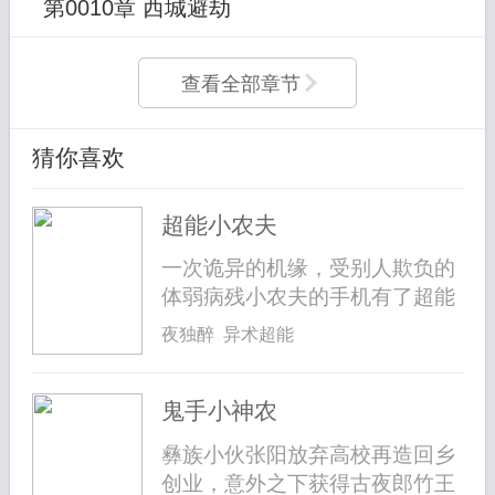
第0010章 西城避劫
查看全部章节
猜你喜欢
超能小农夫
一次诡异的机缘，受别人欺负的
体弱病残小农夫的手机有了超能
力，QQ...
夜独醉 异术超能
鬼手小神农
彝族小伙张阳放弃高校再造回乡
创业，意外之下获得古夜郎竹王