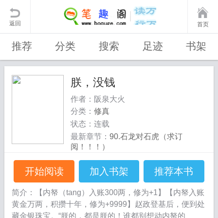
返回
首页
推荐
分类
搜索
足迹
书架
朕，没钱
作者：阪泉大火
分类：
修真
状态：连载
最新章节：
90.石龙对石虎（求订
阅！！！）
开始阅读
加入书架
推荐本书
简介：【内帑（tang）入账300两，修为+1】【内帑入账
黄金万两，积攒十年，修为+9999】赵政登基后，便到处
藏金银珠宝。“朕的，都是朕的！谁都别想动内帑的